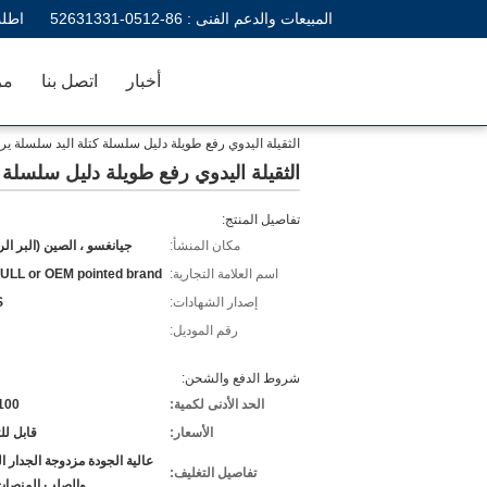
المبيعات والدعم الفنى :
86-0512-52631331
اطلب
أخبار
اتصل بنا
مر
الثقيلة اليدوي رفع طويلة دليل سلسلة كتلة اليد سلسلة يرفعون 5 طن مع سلسلة ت
الثقيلة اليدوي رفع طويلة دليل سلسلة كتلة اليد سلسل
تفاصيل المنتج:
مكان المنشأ:
جيانغسو ، الصين (البر ال
اسم العلامة التجارية:
LL or OEM pointed brand
إصدار الشهادات:
S
رقم الموديل:
J
شروط الدفع والشحن:
الحد الأدنى لكمية:
100 قطع
الأسعار:
قابل ل
عالية الجودة مزدوجة الجدار ا
تفاصيل التغليف:
والصلب المنصات