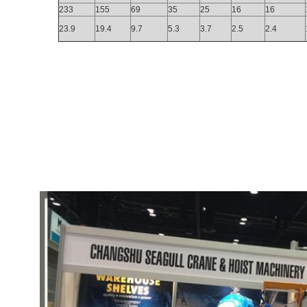
233
155
69
35
25
16
16
23.9
19.4
9.7
5.3
3.7
2.5
2.4