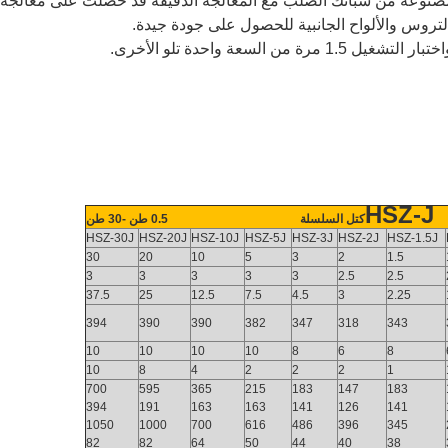
تروس والألواح الجانبية للحصول على جودة جيدة.
HSZ-J
كتل السلسلة
0.5 طن -30 طن
HSZ-30J
HSZ-20J
HSZ-10J
HSZ-5J
HSZ-3J
HSZ-2J
HSZ-1.5J
30
20
10
5
3
2
1.5
3
3
3
3
3
2.5
2.5
37.5
25
12.5
7.5
4.5
3
2.25
394
390
390
382
347
318
343
10
10
10
10
8
6
8
10
8
4
2
2
2
1
700
595
365
215
183
147
183
394
191
163
163
141
126
141
1050
1000
700
616
486
396
345
82
82
64
50
44
40
38