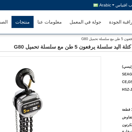
 اقتباس
Arabic
اقبة الجودة
جولة في المعمل
معلومات عنا
منتجات
الصف
حميل G80
ة يرفعون 5 طن مع سلسلة تحميل G80
رئيسي)
SEAGU
CE,G
HSZ-
ة
لتفاوض
لكرتون
 خارج