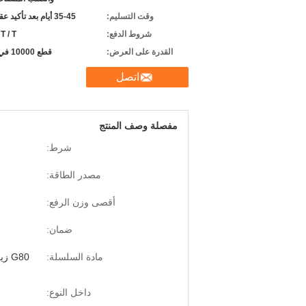
وقت التسليم:
35-45 أيام بعد تأكيد عقد البيع.
شروط الدفع:
 T / T
القدرة على العرض:
قطع 10000 في السنة
اتصل
مفصلة وصف المنتج
شرط:
مصدر الطاقة:
أقصى وزن الرفع:
ضمان:
مادة السلسلة:
G80 زيت أسود أو طلاء Zn لرافعة سلسلة اليد
داخل النوع: