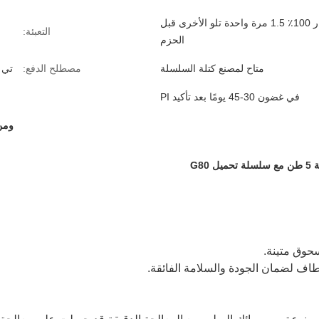
تم اختبار 100٪ 1.5 مرة واحدة تلو الأخرى قبل
التعبئة:
الحزم
متاح لمصنع كتلة السلسلة
مصطلح الدفع:
تي / تي 30٪ مقدم
في غضون 30-45 يومًا بعد تأكيد PI
ومن
G8
حوق متينة.
اف لضمان الجودة والسلامة الفائقة.