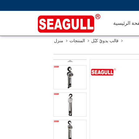
حة الرئيسية
قالب يدويّ كبّل
المنتجات
منزل