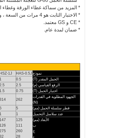
* سلسلة الحمل G-80 للعجلة المسننة المصنوعة من سبائك الصلب مع المعالجة الدقيقة قد حصلت على معالجة حرارية جيدة.
* المزيد من سماكة غطاء الورقة وغطاء ال
* الاختبار الثابت هو 4 مرات من السعة ، واختبار التشغيل 1.5 مرة من السعة واحدة تلو الأخرى.
* CE و GS معتمد.
* ضمان لمدة عام.
نموذج
HAS-0.5J
HSZ-1J
الحمل المقدر (T)
0.5
1
الرفع القياسي (م)
2.5
2.5
اختبار الحمل (T)
0.75
1.5
الجهود المطلوبة في القدرات
314
262
(N)
قطر سلسلة الحمل (مم)
5
6
عدد سلاسل التحميل
1
1
الأبعاد (مم)
125
147
ب
111
126
ج
260
275
د
28
32