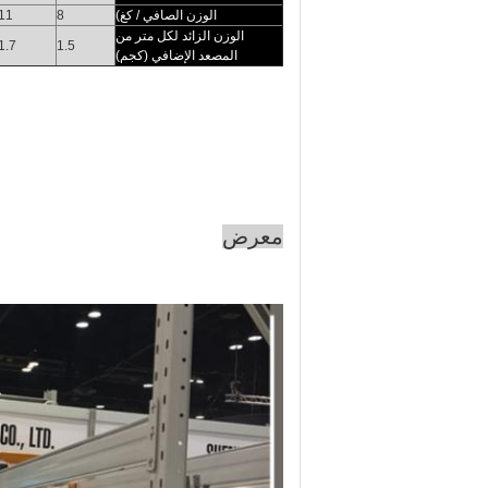
الوزن الصافي / كغ)
8
11
الوزن الزائد لكل متر من
1.7
1.5
المصعد الإضافي (كجم)
معرض