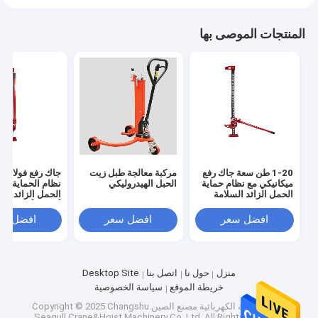
المنتجات الموصى بها
1-20 طن سعة جاك رفع
مركبة معالجة طبل زيت
جاك رفع فولاذية 
ميكانيكي مع نظام حماية
الحبل الهيدروليكي
نظام الحماية لت
الحمل الزائد السلامة
الحمل الزائد س
أحمر / أزرق
افضل سعر
افضل سعر
افضل سع
منزل
حول نا
اتصل بنا
Desktop Site
خريطة الموقع
سياسة الخصوصية
جودة
الرافعة الكهربائية
مصنع الصين.Copyright © 2025 Changshu
Seagull Crane&Hoist Machinery Co.,Ltd. All Rights Reserved.