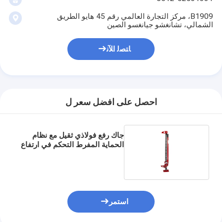
B1909، مركز التجارة العالمي رقم 45 هايو الطريق
الشمالي، تشانغشو جيانغسو الصين
ﺎﺘﺼﻟ ﺍﻶﻧ
احصل على افضل سعر ل
جاك رفع فولاذي ثقيل مع نظام
الحماية المفرط التحكم في ارتفاع
6.5 - 20 بوصة
استمر