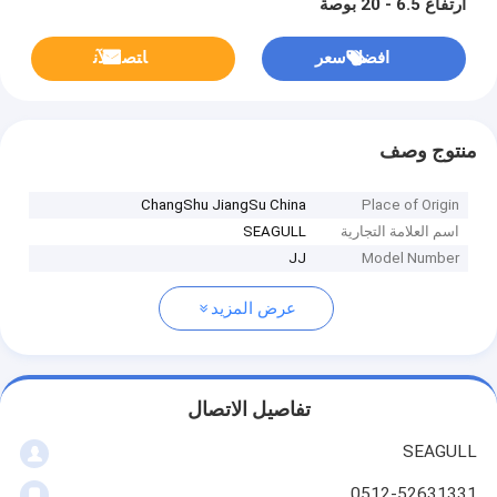
ارتفاع 6.5 - 20 بوصة
افضل سعر
ﺎﺘﺼﻟ ﺍﻶﻧ
منتوج وصف
ChangShu JiangSu China
Place of Origin
اسم العلامة التجارية
SEAGULL
JJ
Model Number
عرض المزيد
تفاصيل الاتصال
SEAGULL
0512-52631331